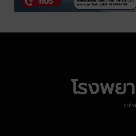
โรงพยาบ
องค์ก